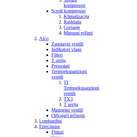
kompresori
Scroll kompresori
Klimatizacija
Rashlada
Grejanje
Minusni režimi
Alco
Zaustavni ventili
Indikatori vlage
Filteri
T serija
Presostati
Termoekspanzioni
ventili
TI
Termoekspanzioni
ventili
TX3
T serija
Magnetni ventili
Odvajači tečnosti
Lombardini
Errecinque
Fitinzi