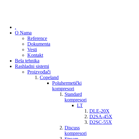
.
O Nama
Reference
Dokumenta
Vesti
Kontakt
Bela tehnika
Rashladni sistemi
Proizvođači
Copeland
Poluhermetički
kompresori
Standard
kompresori
LT
DLE-20X
D2SA-45X
D2SC-55X
Discuss
kompresori
Stream