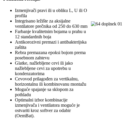
Izmenjivači pravi ili u obliku L, U ili O
profila
Integrisano ležište za aksijalne
ventilatore prečnika od 250 do 630 mm
Farbanje kvalitetnim bojama u prahu u
12 standardnih boja
Antikorozivni premazi i antibakterijska
zaštita
Rebra premazana epoksi bojom prema
posebnom zahtevu
Glatke, nažlebljene cevi ili jako
nažlebljene cevi za upotrebu u
kondenzatorima
Cevovod prilagođen za vertikalnu,
horizontalnu ili kombinovanu montažu
Moguće spajanje sa sklopom za
pothladu
Optimalni izbor kombinacije
izmenjivača i ventilatora moguće je
ostvariti kroz softver za odabir
(OemBat).