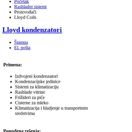
Početak
Rashladni sistemi
Proizvođači
Lloyd Coils
Lloyd kondenzatori
Štampa
El. pošta
Primena:
Izdvojeni kondenzatori
Kondenzacijske jedinice
Sistemi za klimatizaciju
Rashlade vitrine
Frižideri za piće
Cisterne za mleko
Klimatizacija i hladjenje u transportnim
sredstvima
Ponuđena rešenja: