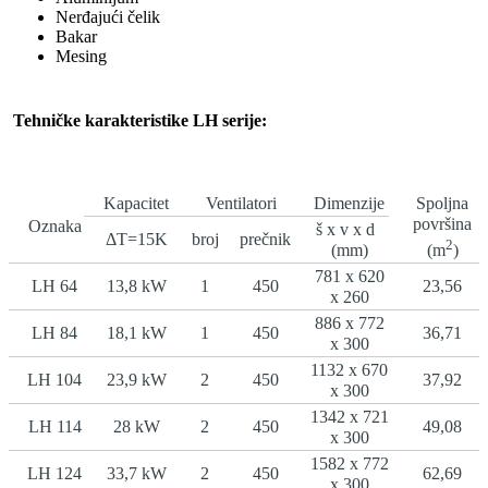
Nerđajući čelik
Bakar
Mesing
Tehničke karakteristike LH serije:
Kapacitet
Ventilatori
Dimenzije
Spoljna
površina
Oznaka
š x v x d
ΔT=15K
broj
prečnik
2
(mm)
(m
)
781 x 620
LH 64
13,8 kW
1
450
23,56
x 260
886 x 772
LH 84
18,1 kW
1
450
36,71
x 300
1132 x 670
LH 104
23,9 kW
2
450
37,92
x 300
1342 x 721
LH 114
28 kW
2
450
49,08
x 300
1582 x 772
LH 124
33,7 kW
2
450
62,69
x 300