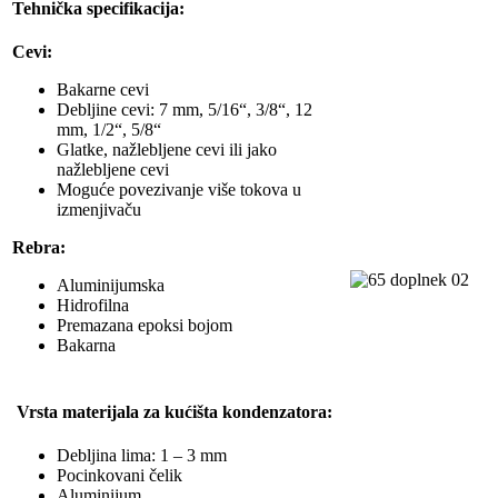
Tehnička specifikacija:
Cevi:
Bakarne cevi
Debljine cevi: 7 mm, 5/16“, 3/8“, 12
mm, 1/2“, 5/8“
Glatke, nažlebljene cevi ili jako
nažlebljene cevi
Moguće povezivanje više tokova u
izmenjivaču
Rebra:
Aluminijumska
Hidrofilna
Premazana epoksi bojom
Bakarna
Vrsta materijala za kućišta kondenzatora:
Debljina lima: 1 – 3 mm
Pocinkovani čelik
Aluminijum