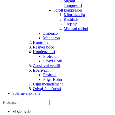
Stream
kompresori
Scroll kompresori
Klimatizacija
Rashlada
Grejanje
Minusni režimi
Embraco
Maneurop
Kontroleri
Resiver boce
Kondenzatori
Profroid
Lloyd Coils
Zaustavni ventili
Isparivači
Profroid
Friga-Bohn
Uljni menadžment
Odvajači tečnosti
Solarne elektrane
Vi ste ovde: