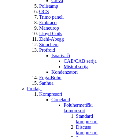
Creva
Polistamp
OCS
Trimo paneli
Embraco
Maneurop
Lloyd Coils
Ziehl-Abegg
Sinochem
Profroid
Isparivači
CAE/CAB serija
Mistral serija
Kondenzatori
Friga-Bohn
Sanhua
Prodaja
Kompresori
Copeland
Poluhermetički
kompresori
Standard
kompresori
Discuss
kompresori