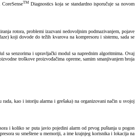
TM
na CoreSense
Diagnostics koja se standardno isporučuje sa novom
kiranja rotora, problemi izazvani nedovoljnim podmazivanjem, pojave
 faze) koji dovode do težih kvarova na kompresoru i sistemu, sada se
odul sa senzorima i upravljački modul sa naprednim algoritmima. Ovaj
proizvodne troškove proizvođačima opreme, samim smanjivanjem broja
rada, kao i istoriju alarma i grešaka) na organizovani način u svojoj
esora i koliko se puta javio pojedini alarm od prvog puštanja u pogon
presora su smeštene u memoriji, a ime krajnjeg korisnika i lokacija na