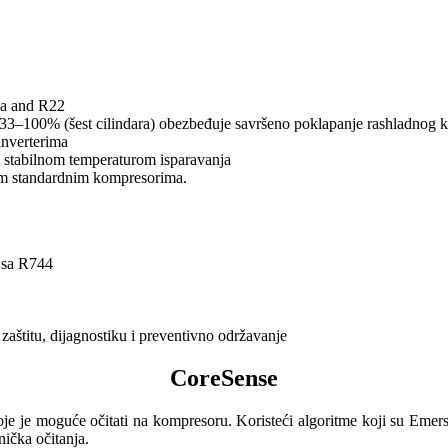
4a and R22
i 33–100% (šest cilindara) obezbeđuje savršeno poklapanje rashladnog k
inverterima
 i stabilnom temperaturom isparavanja
jim standardnim kompresorima.
 sa R744
štitu, dijagnostiku i preventivno održavanje
CoreSense
je je moguće očitati na kompresoru. Koristeći algoritme koji su Emers
nička očitanja.