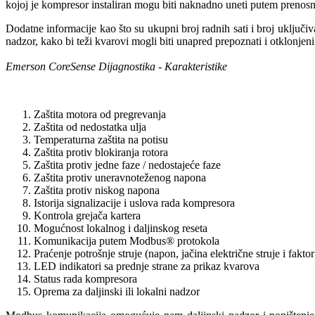
kojoj je kompresor instaliran mogu biti naknadno uneti putem prenos
Dodatne informacije kao što su ukupni broj radnih sati i broj uključ
nadzor, kako bi teži kvarovi mogli biti unapred prepoznati i otklonjeni
Emerson CoreSense Dijagnostika - Karakteristike
Zaštita motora od pregrevanja
Zaštita od nedostatka ulja
Temperaturna zaštita na potisu
Zaštita protiv blokiranja rotora
Zaštita protiv jedne faze / nedostajeće faze
Zaštita protiv uneravnoteženog napona
Zaštita protiv niskog napona
Istorija signalizacije i uslova rada kompresora
Kontrola grejača kartera
Mogućnost lokalnog i daljinskog reseta
Komunikacija putem Modbus® protokola
Praćenje potrošnje struje (napon, jačina električne struje i fakto
LED indikatori sa prednje strane za prikaz kvarova
Status rada kompresora
Oprema za daljinski ili lokalni nadzor