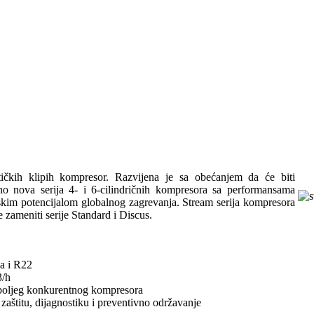
čkih klipih kompresor. Razvijena je sa obećanjem da će biti
puno nova serija 4- i 6-cilindričnih kompresora sa performansama
iskim potencijalom globalnog zagrevanja. Stream serija kompresora
 zameniti serije Standard i Discus.
a i R22
3/h
ajboljeg konkurentnog kompresora
štitu, dijagnostiku i preventivno održavanje