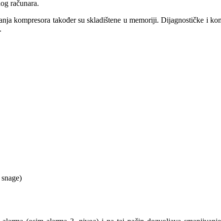
nog računara.
ivanja kompresora također su skladištene u memoriji. Dijagnostičke i k
.
r snage)