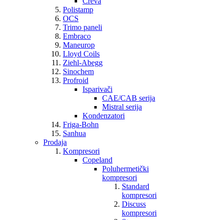
Creva
Polistamp
OCS
Trimo paneli
Embraco
Maneurop
Lloyd Coils
Ziehl-Abegg
Sinochem
Profroid
Isparivači
CAE/CAB serija
Mistral serija
Kondenzatori
Friga-Bohn
Sanhua
Prodaja
Kompresori
Copeland
Poluhermetički
kompresori
Standard
kompresori
Discuss
kompresori