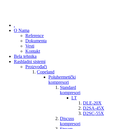
.
O Nama
Reference
Dokumenta
Vesti
Kontakt
Bela tehnika
Rashladni sistemi
Proizvođači
Copeland
Poluhermetički
kompresori
Standard
kompresori
LT
DLE-20X
D2SA-45X
D2SC-55X
Discuss
kompresori
Stream