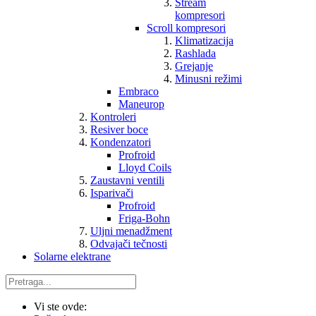
Stream
kompresori
Scroll kompresori
Klimatizacija
Rashlada
Grejanje
Minusni režimi
Embraco
Maneurop
Kontroleri
Resiver boce
Kondenzatori
Profroid
Lloyd Coils
Zaustavni ventili
Isparivači
Profroid
Friga-Bohn
Uljni menadžment
Odvajači tečnosti
Solarne elektrane
Vi ste ovde: