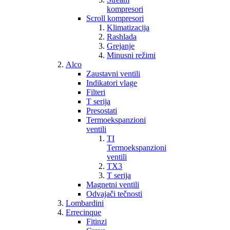
kompresori
Scroll kompresori
Klimatizacija
Rashlada
Grejanje
Minusni režimi
Alco
Zaustavni ventili
Indikatori vlage
Filteri
T serija
Presostati
Termoekspanzioni
ventili
TI
Termoekspanzioni
ventili
TX3
T serija
Magnetni ventili
Odvajači tečnosti
Lombardini
Errecinque
Fitinzi