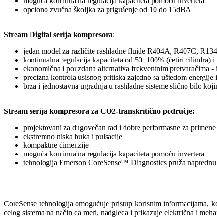
moguća kontinualna regulacija kapaciteta pomoću invertera
opciono zvučna školjka za prigušenje od 10 do 15dBA
Stream Digital serija kompresora
:
jedan model za različite rashladne fluide R404A, R407C, R13
kontinualna regulacija kapaciteta od 50–100% (četiri cilindra) 
ekonomična i pouzdana alternativa frekventnim pretvaračima - 
precizna kontrola usisnog pritiska zajedno sa uštedom energije
brza i jednostavna ugradnja u rashladne sisteme slično bilo ko
Stream serija kompresora za CO2-transkritično područje:
projektovani za dugovečan rad i dobre performasne za primene
ekstremno niska buka i pulsacije
kompaktne dimenzije
moguća kontinualna regulacija kapaciteta pomoću invertera
tehnologija Emerson CoreSense™ Diagnostics pruža naprednu za
CoreSense tehnologija omogućuje pristup korisnim informacijama, ko
celog sistema na način da meri, nadgleda i prikazuje električna i meha