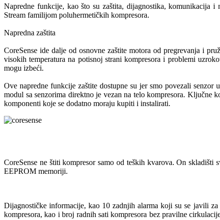
Napredne funkcije, kao što su zaštita, dijagnostika, komunikacija 
Stream familijom poluhermetičkih kompresora.
Napredna zaštita
CoreSense ide dalje od osnovne zaštite motora od pregrevanja i pru
visokih temperatura na potisnoj strani kompresora i problemi uzroko
mogu izbeći.
Ove napredne funkcije zaštite dostupne su jer smo povezali senzor u
modul sa senzorima direktno je vezan na telo kompresora. Ključne 
komponenti koje se dodatno moraju kupiti i instalirati.
CoreSense ne štiti kompresor samo od teških kvarova. On skladišti sv
EEPROM memoriji.
Dijagnostičke informacije, kao 10 zadnjih alarma koji su se javili z
kompresora, kao i broj radnih sati kompresora bez pravilne cirkulacij