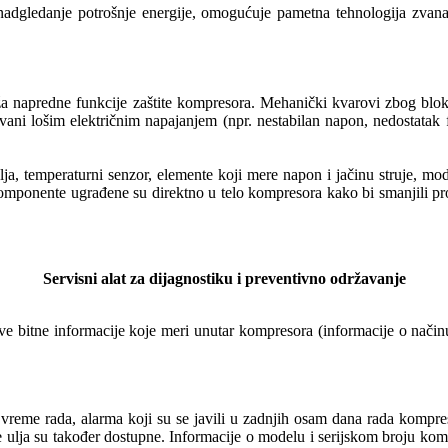
i nadgledanje potrošnje energije, omogućuje pametna tehnologija zva
ža napredne funkcije zaštite kompresora. Mehanički kvarovi zbog blo
vani lošim električnim napajanjem (npr. nestabilan napon, nedostatak
lja, temperaturni senzor, elemente koji mere napon i jačinu struje, m
komponente ugrađene su direktno u telo kompresora kako bi smanjili 
Servisni alat za dijagnostiku i preventivno održavanje
e bitne informacije koje meri unutar kompresora (informacije o načinu 
a vreme rada, alarma koji su se javili u zadnjih osam dana rada kompr
e ulja su također dostupne. Informacije o modelu i serijskom broju kom